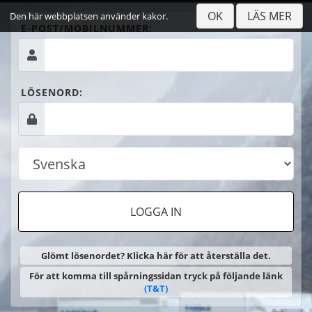
OK
LÄS MER
Den här webbplatsen använder kakor.
E-POST/MOBILNUMMER:
LÖSENORD:
LOGGA IN
Glömt lösenordet? Klicka här för att återställa det.
För att komma till spårningssidan tryck på följande länk
(T&T)